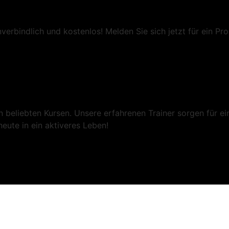
erbindlich und kostenlos! Melden Sie sich jetzt für ein Pro
en beliebten Kursen. Unsere erfahrenen Trainer sorgen für e
eute in ein aktiveres Leben!