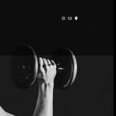
fab fa-instagram
far fa-envelope
fas fa-map-marker-