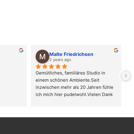
Malte Friedrichsen
2 years ago
Gemütliches, familiäres Studio in 
G
einem schönen Ambiente.Seit 
b
inzwischen mehr als 20 Jahren fühle 
t
ich mich hier pudelwohl.Vielen Dank 
an die gesamte Familie Harring, dass 
ihr uns dieses Studio ermöglicht!