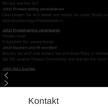
Worauf wartest du?
Jetzt Probetraining vereinbaren!
Überzeugen Sie sich selbst und testen Sie unser Studio unv
Selbstbedienungs-Fitnessstudios.
Jetzt Probetraining vereinbaren
Fitness-Vioel
Entdecken Sie unsere Kurse!
Jetzt buchen und fit werden!
Buchen Sie jetzt und sichern Sie sich Ihren Platz in unser
Sie Teil unserer Fitness-Community und starten Sie noch h
Jetzt Kurs buchen
Kontakt